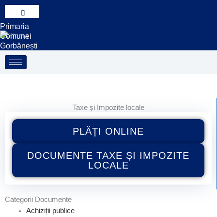
Treci
la
Primaria
conținut
Comunei
Gorbănești
Taxe și Impozite locale
PLĂȚI ONLINE
DOCUMENTE TAXE ȘI IMPOZITE
LOCALE
Categorii Documente
Achiziții publice