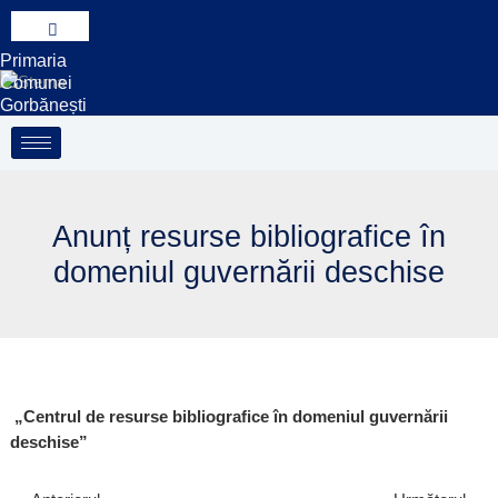
Treci
la
Primaria
conținut
Comunei
Gorbănești
Anunț resurse bibliografice în
domeniul guvernării deschise
„Centrul de resurse bibliografice în domeniul guvernării
deschise”