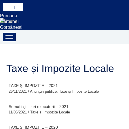
Treci
S
la
e
Primaria
conținut
a
Comunei
Gorbănești
r
c
h
Taxe și Impozite Locale
TAXE ȘI IMPOZITE – 2021
26/11/2021
/
Anunțuri publice
,
Taxe și Impozite Locale
Somații și titluri executorii – 2021
11/05/2021
/
Taxe și Impozite Locale
TAXE ȘI IMPOZITE – 2020