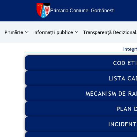
Treci
la
Primaria Comunei Gorbănești
conținut
Primărie
Informații publice
Transparență Decizional
Integr
COD ET
LISTA CA
MECANISM DE RA
PLAN 
INCIDENT