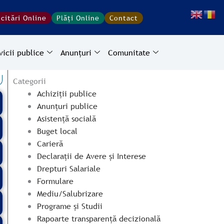
icitări Online
Plăți Online
Contact
vicii publice
Anunțuri
Comunitate
Categorii
Achiziții publice
Anunțuri publice
Asistență socială
Buget local
Carieră
Declarații de Avere și Interese
Drepturi Salariale
Formulare
Mediu/Salubrizare
Programe și Studii
Rapoarte transparență decizională