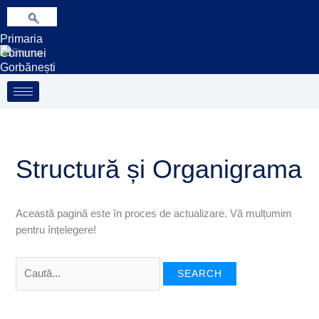
Treci
Search
S
la
for:
e
Primaria
conținut
a
Comunei
Gorbănești
r
c
h
Structură și Organigrama
Această pagină este în proces de actualizare. Vă mulțumim
pentru înțelegere!