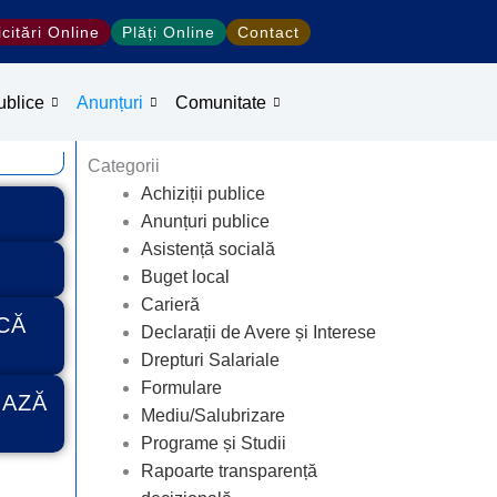
icitări Online
Plăți Online
Contact
ublice
Anunțuri
Comunitate
Categorii
Achiziții publice
Anunțuri publice
Asistență socială
Buget local
Carieră
CĂ
Declarații de Avere și Interese
Drepturi Salariale
Formulare
IAZĂ
Mediu/Salubrizare
Programe și Studii
Rapoarte transparență