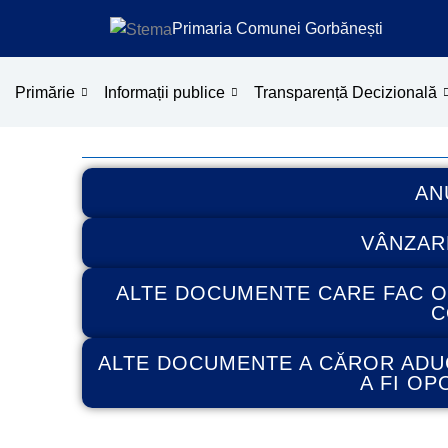
Treci
Primaria Comunei Gorbănești
la
conținut
Primărie
Informații publice
Transparență Decizională
AN
VÂNZAR
ALTE DOCUMENTE CARE FAC OB
C
ALTE DOCUMENTE A CĂROR ADUC
A FI O