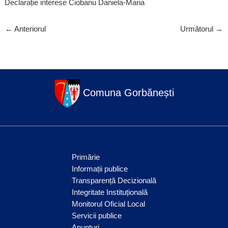
Declarație interese Ciobanu Daniela-Maria
←
Anteriorul
Următorul
→
Comuna Gorbănești
Primărie
Informații publice
Transparență Decizională
Integritate Instituțională
Monitorul Oficial Local
Servicii publice
Anunțuri