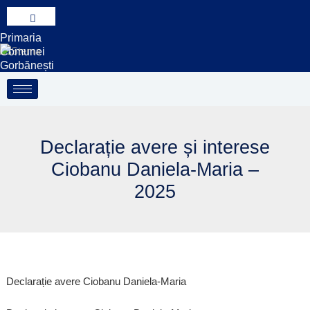
Treci
la
Primaria
conținut
Comunei
Gorbănești
Declarație avere și interese
Ciobanu Daniela-Maria –
2025
Declarație avere Ciobanu Daniela-Maria