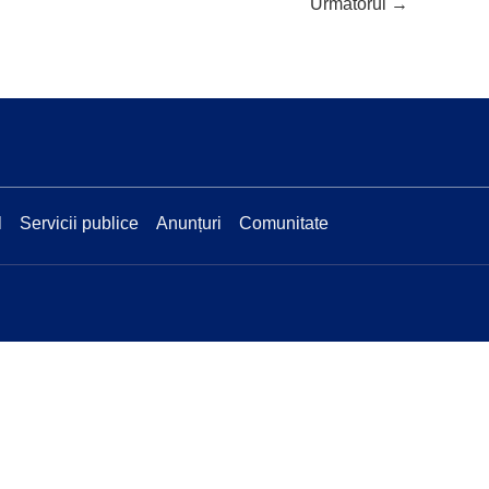
Următorul
→
l
Servicii publice
Anunțuri
Comunitate