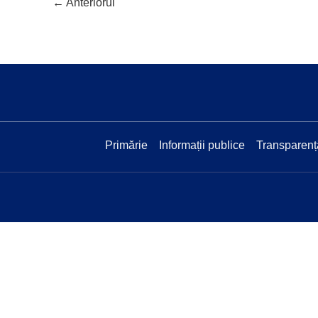
←
Anteriorul
Primărie
Informații publice
Transparenț