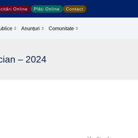
icitări Online
Plăți Online
Contact
ublice
Anunțuri
Comunitate
ucian – 2024