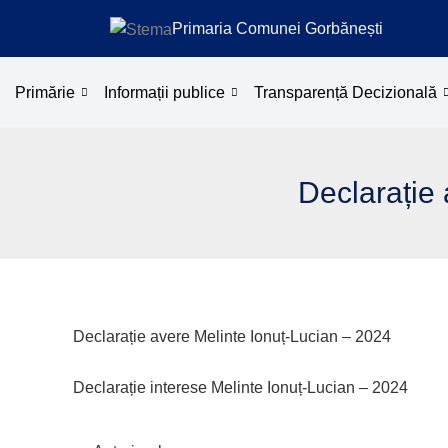
Treci
Primaria Comunei Gorbănești
la
conținut
Primărie
Informații publice
Transparență Decizională
Declarație 
Declarație avere Melinte Ionuț-Lucian – 2024
Declarație interese Melinte Ionuț-Lucian – 2024