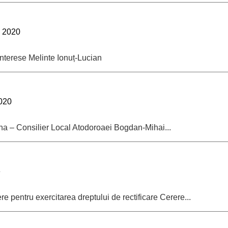
- 2020
interese Melinte Ionuț-Lucian
020
na – Consilier Local Atodoroaei Bogdan-Mihai...
e
e pentru exercitarea dreptului de rectificare Cerere...