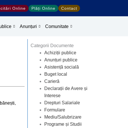
icitări Online
Plăți Online
Contact
ublice
Anunțuri
Comunitate
Categorii Documente
Achiziții publice
Anunțuri publice
Asistență socială
Buget local
Carieră
Declarații de Avere și
Interese
Drepturi Salariale
bănești,
Formulare
Mediu/Salubrizare
Programe și Studii