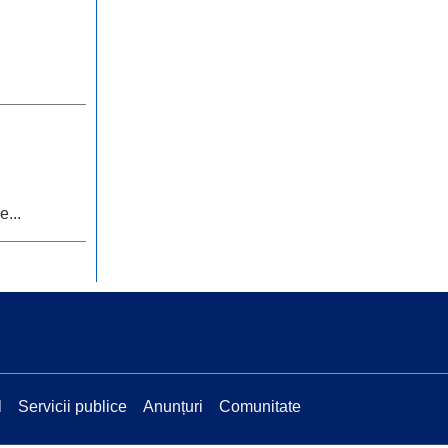
...
l
Servicii publice
Anunțuri
Comunitate