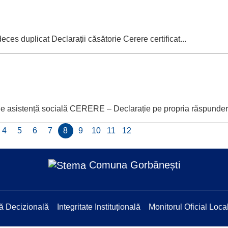
deces duplicat Declarații căsătorie Cerere certificat...
de asistență socială CERERE – Declarație pe propria răspundere
4
5
6
7
8
9
10
11
12
Comuna Gorbănești
ă Decizională
Integritate Instituțională
Monitorul Oficial Loca