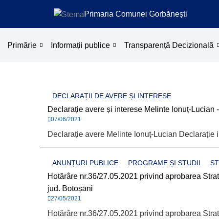
Treci
Primaria Comunei Gorbănești
la
conținut
Primărie
Informații publice
Transparență Decizională
DECLARAȚII DE AVERE ȘI INTERESE
Declarație avere și interese Melinte Ionuț-Lucian 
07/06/2021
Declarație avere Melinte Ionuț-Lucian Declarație 
ANUNȚURI PUBLICE
PROGRAME ȘI STUDII
ST
Hotărâre nr.36/27.05.2021 privind aprobarea Stra
jud. Botoșani
27/05/2021
Hotărâre nr.36/27.05.2021 privind aprobarea Stra